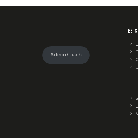
EB 
L
C
Admin Coach
C
C
S
L
M